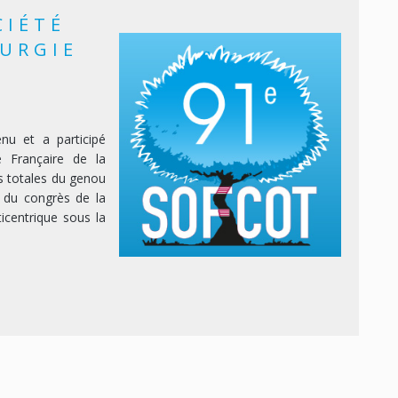
CIÉTÉ
RURGIE
E
nu et a participé
 Françaire de la
s totales du genou
 du congrès de la
centrique sous la