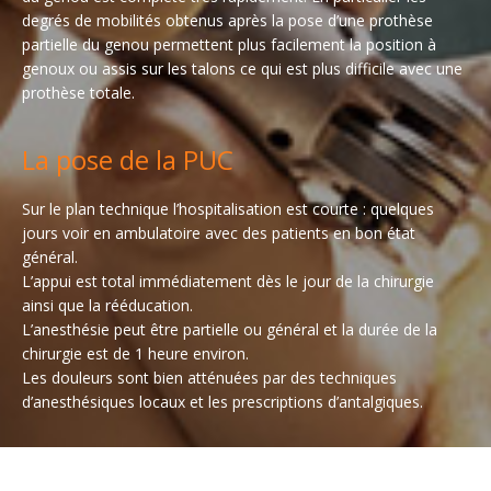
degrés de mobilités obtenus après la pose d’une prothèse
partielle du genou permettent plus facilement la position à
genoux ou assis sur les talons ce qui est plus difficile avec une
prothèse totale.
La pose de la PUC
Sur le plan technique l’hospitalisation est courte : quelques
jours voir en ambulatoire avec des patients en bon état
général.
L’appui est total immédiatement dès le jour de la chirurgie
ainsi que la rééducation.
L’anesthésie peut être partielle ou général et la durée de la
chirurgie est de 1 heure environ.
Les douleurs sont bien atténuées par des techniques
d’anesthésiques locaux et les prescriptions d’antalgiques.