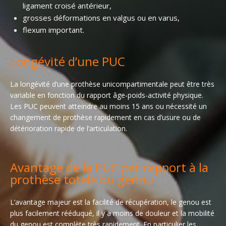
ligament croisé antérieur,
grosses déformations en valgus ou en varus,
flexum important.
Longévité d’une PUC
La longévité d’une prothèse unicompartimentale peut être très
variable en fonction du rapport âge-poids-activité physique.
Les PUC peuvent atteindre au moins 15 ans ou nécessité un
changement de prothèse rapidement en cas d’usure ou de
détérioration rapide de l’articulation.
Avantage de la PUC par rapport à la
prothèse totale du genou
L’avantage majeur est la facilité de récupération, le genou est
plus facilement rééduqué, il y a moins de douleur et la mobilité
du genou est complète très rapidement. En particulier les