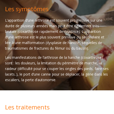
Les symptômes
L’apparition d’une arthrose est souvent progressive sur une
durée de plusieurs années mais peut être également très
brutale (coxarthrose rapidement destructrice). L’apparition
d’une arthrose est le plus souvent primitive ou secondaire et
liée à une malformation (dysplasie de hanche, séquelles de
traumatismes de fractures du fémur ou du bassin).
Les manifestations de l’arthrose de la hanche (coxarthrose)
sont : les douleurs, la limitation du périmètre de marche, la
raideur (difficulté pour se couper les ongles des pieds, faire ses
lacets..), le port d’une canne pour se déplacer, la gène dans les
escaliers, la perte d’autonomie.
Les traitements