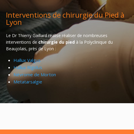
Interventions de chirurgie du Pied à
Lyon
Le Dr Thierry Gaillard réalise réaliser de nombreuses
interventions de
chirurgie du pied
à la Polyclinique du
Beaujolais, près de Lyon :
Hallux Valgus
Hallux Rigidus
Névrome de Morton
Metatarsalgie