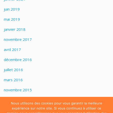
juin 2019
mai 2019
janvier 2018
novembre 2017
avril 2017
décembre 2016
juillet 2016
mars 2016
novembre 2015
Nous utilisons des cookies pour vous garantir la meilleure
Dr. Thierry Gaillard
| Centre de Chirurgie Orthopédique du
expérience sur notre site. Si vous continuez à utiliser ce